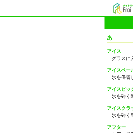
コ
ン
テ
ン
ツ
あ
へ
ス
アイス
キ
グラスに
ッ
プ
アイスペー
氷を保管
アイスピッ
氷を砕く
アイスクラ
氷を砕く
アフター