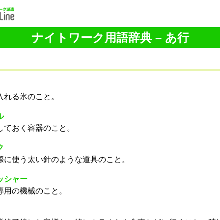
ナイトワーク用語辞典 – あ行
入れる氷のこと。
ル
しておく容器のこと。
ク
際に使う太い針のような道具のこと。
ッシャー
専用の機械のこと。