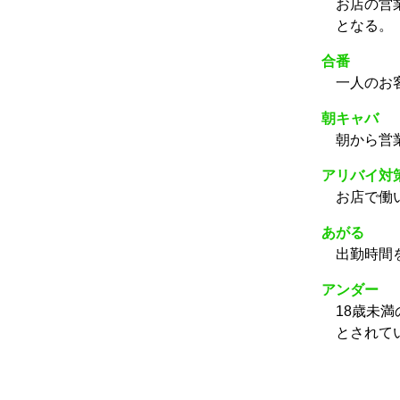
お店の営
となる。
合番
一人のお
朝キャバ
朝から営
アリバイ対
お店で働
あがる
出勤時間
アンダー
18歳未
とされて