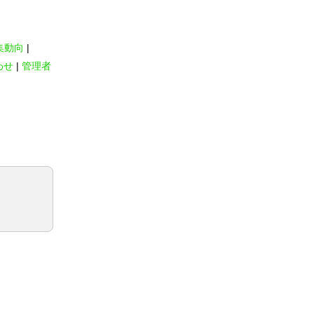
集動向
わせ
管理者